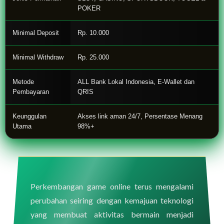
POKER
Minimal Deposit
Rp. 10.000
Minimal Withdraw
Rp. 25.000
Metode
ALL Bank Lokal Indonesia, E-Wallet dan
Pembayaran
QRIS
Keunggulan
Akses link aman 24/7, Persentase Menang
Utama
98%+
Perkembangan game online terus mengalami
perubahan seiring dengan kemajuan teknologi
yang membuat aktivitas bermain menjadi