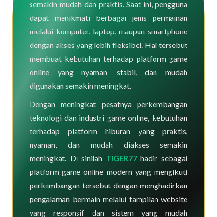
semakin mudah dan praktis. Saat ini, pengguna
dapat menikmati berbagai jenis permainan
melalui komputer, laptop, maupun smartphone
dengan akses yang lebih fleksibel. Hal tersebut
membuat kebutuhan terhadap platform game
online yang nyaman, stabil, dan mudah
digunakan semakin meningkat.
Dengan meningkat pesatnya perkembangan
teknologi dan industri game online, kebutuhan
terhadap platform hiburan yang praktis,
nyaman, dan mudah diakses semakin
meningkat. Di sinilah
TIGER77
hadir sebagai
platform game online modern yang mengikuti
perkembangan tersebut dengan menghadirkan
pengalaman bermain melalui tampilan website
yang responsif dan sistem yang mudah