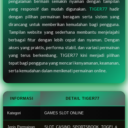
pengalaman bermain semakin nyaman dengan tampilan
yang responsif dan mudah digunakan.
TIGER77
hadir
dengan pilihan permainan beragam serta sistem yang
dirancang untuk memberikan kemudahan bagi pengguna.
Tampilan website yang sederhana membantu menjelajahi
berbagai fitur dengan lebih cepat dan nyaman. Dengan
akses yang praktis, performa stabil, dan variasi permainan
yang terus berkembang, TIGER77 kini menjadi pilihan
tepat bagi pengguna yang mencari kenyamanan, keamanan,
serta kemudahan dalam menikmati permainan online.
INFORMASI
DETAIL TIGER77
Kategori
GAMES SLOT ONLINE
Jenis Permainan
SLOT, CASINO, SPORTSBOOK, TOGEL &